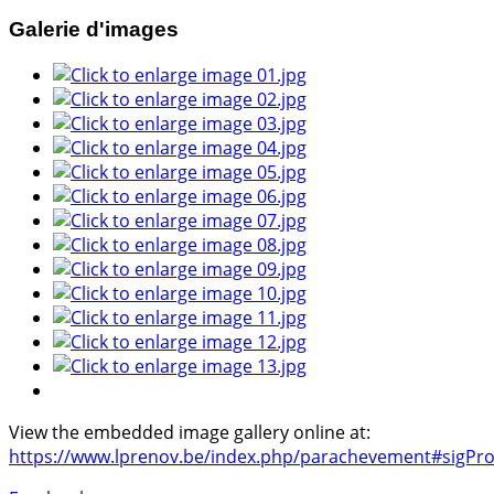
Galerie d'images
View the embedded image gallery online at:
https://www.lprenov.be/index.php/parachevement#sigPro