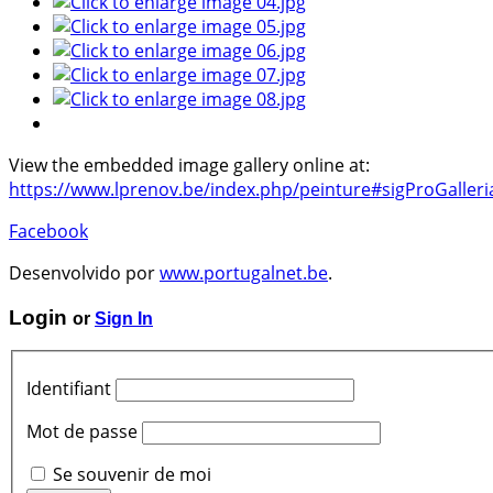
View the embedded image gallery online at:
https://www.lprenov.be/index.php/peinture#sigProGaller
Facebook
Desenvolvido por
www.portugalnet.be
.
Login
or
Sign In
Identifiant
Mot de passe
Se souvenir de moi